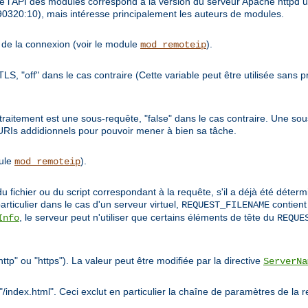
 l'API des modules correspond à la version du serveur Apache httpd ut
9990320:10), mais intéresse principalement les auteurs de modules.
te de la connexion (voir le module
).
mod_remoteip
/TLS, "off" dans le cas contraire (Cette variable peut être utilisée sans
de traitement est une sous-requête, "false" dans le cas contraire. Une 
 URIs addidionnels pour pouvoir mener à bien sa tâche.
dule
).
mod_remoteip
u fichier ou du script correspondant à la requête, s'il a déjà été déte
articulier dans le cas d'un serveur virtuel,
contient
REQUEST_FILENAME
, le serveur peut n'utiliser que certains éléments de tête du
Info
REQUE
ttp" ou "https"). La valeur peut être modifiée par la directive
ServerNa
/index.html". Ceci exclut en particulier la chaîne de paramètres de la 