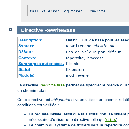
tail -f error_log|fgrep '[rewrite:'
Directive
RewriteBase
Description:
Définit l'URL de base pour les rééc
Syntaxe:
RewriteBase
chemin_URL
Défaut:
Pas de valeur par défaut
Contexte:
répertoire, .htaccess
Surcharges autorisées:
FileInfo
Statut:
Extension
Module:
mod_rewrite
La directive
permet de spécifier le préfixe d'UR
RewriteBase
un chemin relatif.
Cette directive est
obligatoire
si vous utilisez un chemin relat
conditions est vérifiée :
La requête initiale, ainsi que la substitution, se situent 
nécessaire d'utiliser une directive telle qu'
).
Alias
Le chemin du système de fichiers vers le répertoire co