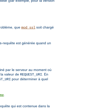
ilisé (par exemple, pour la version
 problème, que
soit chargé
mod_ssl
sous-requête est générée quand un
rminé par le serveur au moment où
 la valeur de
. En
REQUEST_URI
pour déterminer à quel
ST_URI
.
me
requête qui est contenue dans la