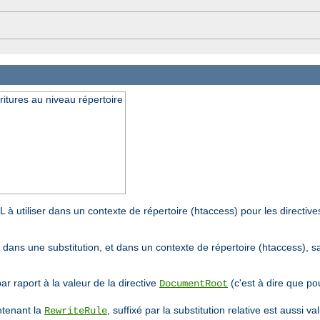
ritures au niveau répertoire
L à utiliser dans un contexte de répertoire (htaccess) pour les directiv
if dans une substitution, et dans un contexte de répertoire (htaccess), 
par raport à la valeur de la directive
(c'est à dire que pou
DocumentRoot
ntenant la
, suffixé par la substitution relative est aussi v
RewriteRule