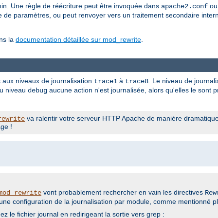
hemin. Une règle de réécriture peut être invoquée dans
ou 
apache2.conf
e de paramètres, ou peut renvoyer vers un traitement secondaire intern
ns la
documentation détaillée sur mod_rewrite
.
s aux niveaux de journalisation
à
. Le niveau de journali
trace1
trace8
au niveau
aucune action n'est journalisée, alors qu'elles le sont
debug
va ralentir votre serveur HTTP Apache de manière dramatique !
rewrite
ge !
vont probablement rechercher en vain les directives
mod_rewrite
Rew
r une configuration de la journalisation par module, comme mentionné pl
hez le fichier journal en redirigeant la sortie vers grep :