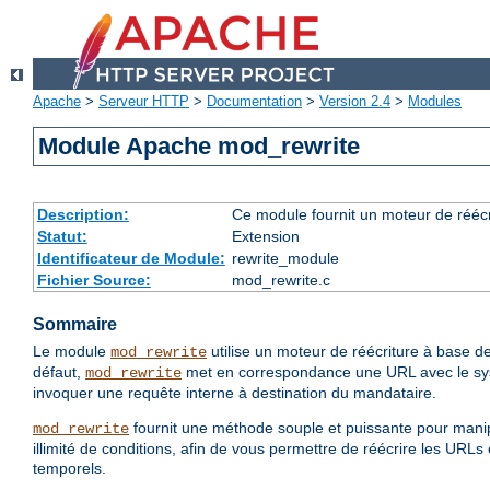
Apache
>
Serveur HTTP
>
Documentation
>
Version 2.4
>
Modules
Module Apache mod_rewrite
Description:
Ce module fournit un moteur de réécr
Statut:
Extension
Identificateur de Module:
rewrite_module
Fichier Source:
mod_rewrite.c
Sommaire
Le module
utilise un moteur de réécriture à base de
mod_rewrite
défaut,
met en correspondance une URL avec le systè
mod_rewrite
invoquer une requête interne à destination du mandataire.
fournit une méthode souple et puissante pour manip
mod_rewrite
illimité de conditions, afin de vous permettre de réécrire les URL
temporels.