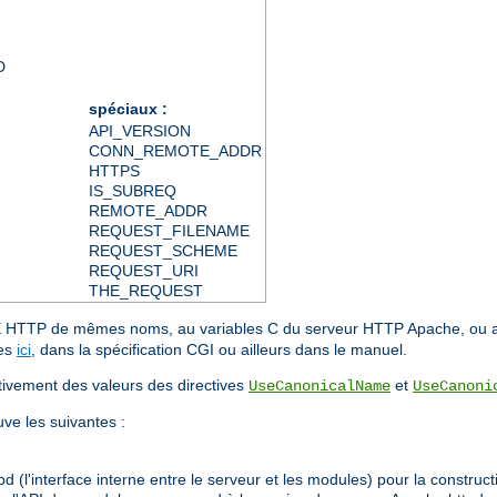
D
spéciaux :
API_VERSION
CONN_REMOTE_ADDR
HTTPS
IS_SUBREQ
REMOTE_ADDR
REQUEST_FILENAME
REQUEST_SCHEME
REQUEST_URI
THE_REQUEST
IME HTTP de mêmes noms, au variables C du serveur HTTP Apache, ou
ées
ici
, dans la spécification CGI ou ailleurs dans le manuel.
ment des valeurs des directives
et
UseCanonicalName
UseCanoni
uve les suivantes :
 (l'interface interne entre le serveur et les modules) pour la constructi