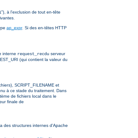
"), à l'exclusion de tout en-tête
1
ivantes.
type
ap_expr
. Si des en-têtes HTTP
e interne
du serveur
request_rec
ST_URI (qui contient la valeur du
 fichiers), SCRIPT_FILENAME et
nu à ce stade du traitement. Dans
ème de fichiers local dans le
eur finale de
ia des structures internes d'Apache