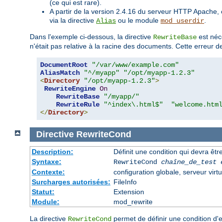
(ce qui est rare).
A partir de la version 2.4.16 du serveur HTTP Apache, 
via la directive
ou le module
.
Alias
mod_userdir
Dans l'exemple ci-dessous, la directive
est néc
RewriteBase
n'était pas relative à la racine des documents. Cette erreur d
DocumentRoot
"/var/www/example.com"
AliasMatch
"^/myapp"
"/opt/myapp-1.2.3"
<
Directory
"/opt/myapp-1.2.3"
>
RewriteEngine
On
RewriteBase
"/myapp/"
RewriteRule
"^index\.html$"
"welcome.htm
</
Directory
>
Directive
RewriteCond
Description:
Définit une condition qui devra être
Syntaxe:
RewriteCond
chaîne_de_test
Contexte:
configuration globale, serveur virtu
Surcharges autorisées:
FileInfo
Statut:
Extension
Module:
mod_rewrite
La directive
permet de définir une condition d'
RewriteCond