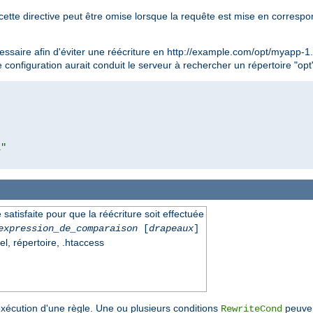
cette directive peut être omise lorsque la requête est mise en corresp
essaire afin d'éviter une réécriture en http://example.com/opt/myapp-1
e configuration aurait conduit le serveur à rechercher un répertoire "op
l"
 satisfaite pour que la réécriture soit effectuée
expression_de_comparaison
[
drapeaux
]
el, répertoire, .htaccess
exécution d'une règle. Une ou plusieurs conditions
peuven
RewriteCond