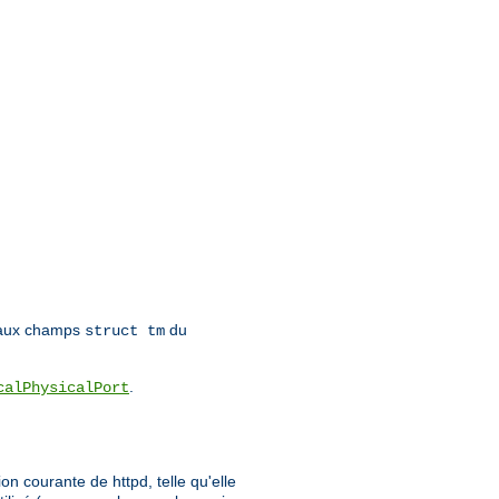
 aux champs
du
struct tm
.
calPhysicalPort
on courante de httpd, telle qu'elle