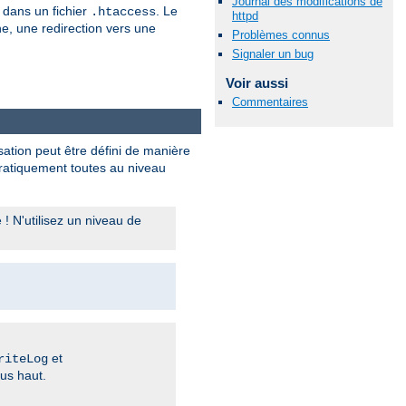
Journal des modifications de
dans un fichier
. Le
.htaccess
httpd
e, une redirection vers une
Problèmes connus
Signaler un bug
Voir aussi
Commentaires
sation peut être défini de manière
 pratiquement toutes au niveau
 N'utilisez un niveau de
et
riteLog
us haut.