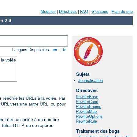
Modules
|
Directives
|
FAQ
|
Glossaire
|
Plan du site
n 2.4
Langues Disponibles:
en
|
fr
 la volée
Sujets
Journalisation
Directives
RewriteBase
 réécrire les URLs à la volée. Par
RewriteCond
e URL vers une autre URL, ou pour
RewriteEngine
RewriteMap
RewriteOptions
peut être associée à un nombre
RewriteRule
en-têtes HTTP, ou de repères
Traitement des bugs