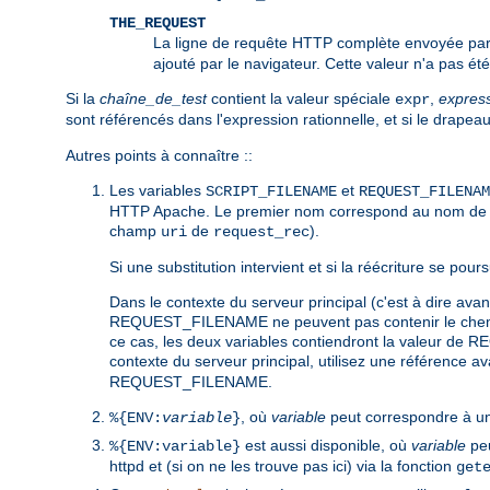
THE_REQUEST
La ligne de requête HTTP complète envoyée par 
ajouté par le navigateur. Cette valeur n'a pas ét
Si la
chaîne_de_test
contient la valeur spéciale
,
expres
expr
sont référencés dans l'expression rationnelle, et si le drapea
Autres points à connaître ::
Les variables
et
SCRIPT_FILENAME
REQUEST_FILENAM
HTTP Apache. Le premier nom correspond au nom de var
champ
de
).
uri
request_rec
Si une substitution intervient et si la réécriture se po
Dans le contexte du serveur principal (c'est à dire a
REQUEST_FILENAME ne peuvent pas contenir le chemin e
ce cas, les deux variables contiendront la valeur de R
contexte du serveur principal, utilisez une référence 
REQUEST_FILENAME.
, où
variable
peut correspondre à un
%{ENV:
variable
}
est aussi disponible, où
variable
peu
%{ENV:variable}
httpd et (si on ne les trouve pas ici) via la fonction
get