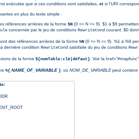
nsi exécutée que si ces conditions sont satisfaites,
et
si l'URI correspon
vantes en plus du texte simple :
es références arrières de la forme
(0 <= N <= 9). $1 à $9 permetten
$N
concernée par le jeu de conditions
courant. $0 donn
ule
RewriteCond
 sont des références arrières de la forme
(0 <= N <= 9). %1 à %9 per
%N
a dernière condition
satisfaite du jeu de conditions
RewriteCond
Rewr
nsions de la forme
. Voir la
href="#mapfunc"
${nomTable:clé|défaut}
rme
NAME_OF_VARIABLE
, où
NOM_DE_VARIABLE
peut contenir 
%{
}
te:
DDR
ENT_ROOT