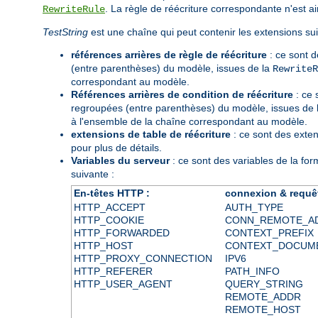
. La règle de réécriture correspondante n'est ai
RewriteRule
TestString
est une chaîne qui peut contenir les extensions sui
références arrières de règle de réécriture
: ce sont d
(entre parenthèses) du modèle, issues de la
RewriteR
correspondant au modèle.
Références arrières de condition de réécriture
: ce
regroupées (entre parenthèses) du modèle, issues de l
à l'ensemble de la chaîne correspondant au modèle.
extensions de table de réécriture
: ce sont des exte
pour plus de détails.
Variables du serveur
: ce sont des variables de la fo
suivante :
En-têtes HTTP :
connexion & requê
HTTP_ACCEPT
AUTH_TYPE
HTTP_COOKIE
CONN_REMOTE_A
HTTP_FORWARDED
CONTEXT_PREFIX
HTTP_HOST
CONTEXT_DOCUM
HTTP_PROXY_CONNECTION
IPV6
HTTP_REFERER
PATH_INFO
HTTP_USER_AGENT
QUERY_STRING
REMOTE_ADDR
REMOTE_HOST