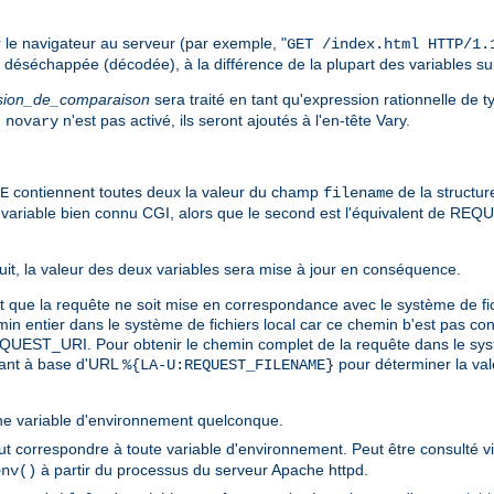
le navigateur au serveur (par exemple, "
GET /index.html HTTP/1.
é déséchappée (décodée), à la différence de la plupart des variables su
sion_de_comparaison
sera traité en tant qu'expression rationnelle de 
u
n'est pas activé, ils seront ajoutés à l'en-tête Vary.
novary
contiennent toutes deux la valeur du champ
de la structur
E
filename
iable bien connu CGI, alors que le second est l'équivalent de REQUE
ursuit, la valeur des deux variables sera mise à jour en conséquence.
vant que la requête ne soit mise en correspondance avec le système de
ntier dans le système de fichiers local car ce chemin b'est pas con
EQUEST_URI. Pour obtenir le chemin complet de la requête dans le syst
avant à base d'URL
pour déterminer la val
%{LA-U:REQUEST_FILENAME}
e variable d'environnement quelconque.
t correspondre à toute variable d'environnement. Peut être consulté v
à partir du processus du serveur Apache httpd.
env()