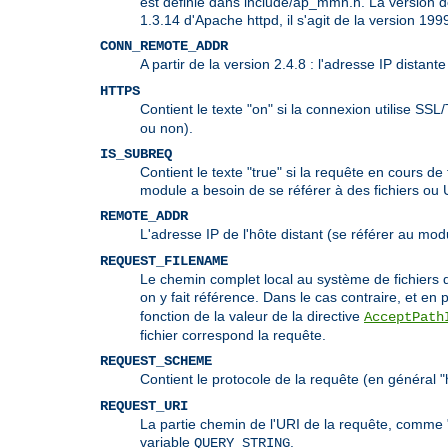
est définie dans include/ap_mmn.h. La version de
1.3.14 d'Apache httpd, il s'agit de la version 1
CONN_REMOTE_ADDR
A partir de la version 2.4.8 : l'adresse IP distan
HTTPS
Contient le texte "on" si la connexion utilise SSL
ou non).
IS_SUBREQ
Contient le texte "true" si la requête en cours 
module a besoin de se référer à des fichiers ou
REMOTE_ADDR
L'adresse IP de l'hôte distant (se référer au mo
REQUEST_FILENAME
Le chemin complet local au système de fichiers d
on y fait référence. Dans le cas contraire, et en p
fonction de la valeur de la directive
AcceptPath
fichier correspond la requête.
REQUEST_SCHEME
Contient le protocole de la requête (en général "h
REQUEST_URI
La partie chemin de l'URI de la requête, comme "
variable
.
QUERY_STRING