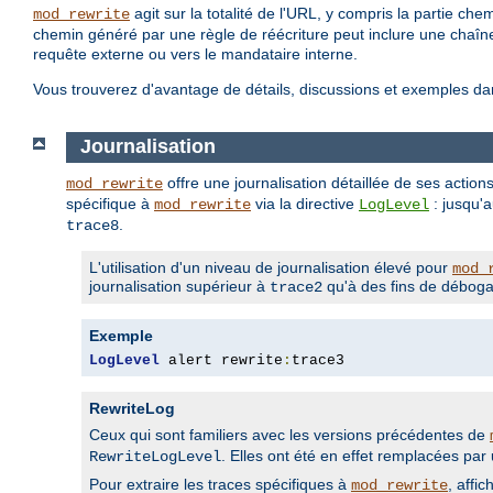
agit sur la totalité de l'URL, y compris la partie c
mod_rewrite
chemin généré par une règle de réécriture peut inclure une chaîn
requête externe ou vers le mandataire interne.
Vous trouverez d'avantage de détails, discussions et exemples da
Journalisation
offre une journalisation détaillée de ses action
mod_rewrite
spécifique à
via la directive
: jusqu'
mod_rewrite
LogLevel
.
trace8
L'utilisation d'un niveau de journalisation élevé pour
mod_
journalisation supérieur à
qu'à des fins de déboga
trace2
Exemple
LogLevel
 alert rewrite
:
trace3
RewriteLog
Ceux qui sont familiers avec les versions précédentes de
. Elles ont été en effet remplacées pa
RewriteLogLevel
Pour extraire les traces spécifiques à
, affic
mod_rewrite