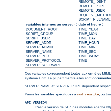
REMOTE_IDENT
REMOTE_PORT
REMOTE_USER
REQUEST_METHO
SCRIPT_FILENAME
variables internes au serveur :
date et heure :
DOCUMENT_ROOT
TIME_YEAR
SCRIPT_GROUP
TIME_MON
SCRIPT_USER
TIME_DAY
SERVER_ADDR
TIME_HOUR
SERVER_ADMIN
TIME_MIN
SERVER_NAME
TIME_SEC
SERVER_PORT
TIME_WDAY
SERVER_PROTOCOL
TIME
SERVER_SOFTWARE
Ces variables correspondent toutes aux en-têtes M
système Unix. La plupart d'entre elles sont document
SERVER_NAME et SERVER_PORT dépendent respective
Parmi les variables spécifiques à
, ou tro
mod_rewrite
API_VERSION
C'est la version de l'API des modules Apache httpd