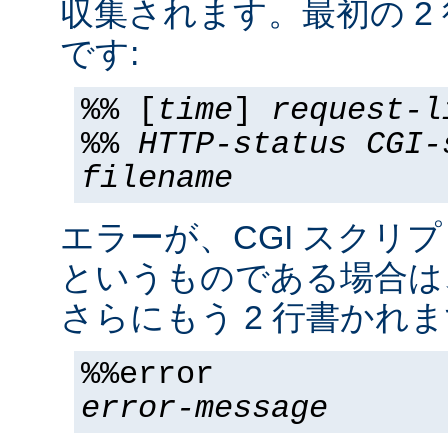
収集されます。最初の 2
です:
%% [
time
]
request-l
%%
HTTP-status
CGI-
filename
エラーが、CGI スクリ
というものである場合は
さらにもう 2 行書かれま
%%error
error-message