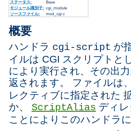
ステータス:
Base
モジュール識別子:
cgi_module
ソースファイル:
mod_cgi.c
概要
ハンドラ
が
cgi-script
イルは CGI スクリプトと
により実行され、その出力
返されます。 ファイルは
レクティブに指定された 
か、
ディレ
ScriptAlias
ことによりこのハンドラ