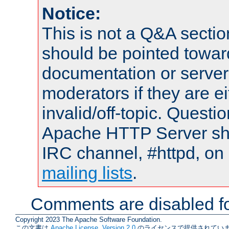
Notice:
This is not a Q&A sect
should be pointed towar
documentation or serve
moderators if they are 
invalid/off-topic. Quest
Apache HTTP Server shou
IRC channel, #httpd, on 
mailing lists
.
Comments are disabled fo
Copyright 2023 The Apache Software Foundation.
この文書は
Apache License, Version 2.0
のライセンスで提供されていま