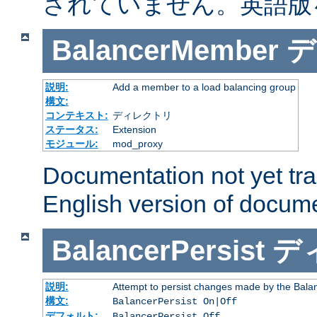
されていません。英語版
BalancerMember
デ
説明:
Add a member to a load balancing group
構文:
コンテキスト:
ディレクトリ
ステータス:
Extension
モジュール:
mod_proxy
Documentation not yet tr
English version of docum
BalancerPersist
デ
説明:
Attempt to persist changes made by the Bala
構文:
BalancerPersist On|Off
デフォルト:
BalancerPersist Off