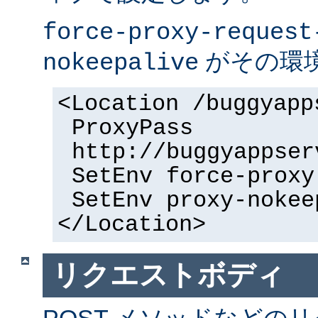
force-proxy-request
がその環
nokeepalive
<Location /buggyapp
ProxyPass
http://buggyappser
SetEnv force-proxy
SetEnv proxy-nokee
</Location>
リクエストボディ
POST メソッドなどの