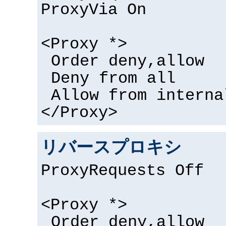
ProxyVia On
<Proxy *>
Order deny,allow
Deny from all
Allow from interna
</Proxy>
リバースプロキシ
ProxyRequests Off
<Proxy *>
Order deny,allow