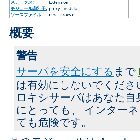
ステータス:
Extension
モジュール識別子:
proxy_module
ソースファイル:
mod_proxy.c
概要
警告
サーバを安全にする
まで
は有効にしないでくださ
ロキシサーバはあなた自
にとっても、 インター
ても危険です。