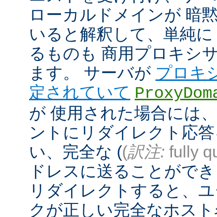
ローカルドメインが 暗
いると解釈して、単純に
るものも 商用プロキシ
ます。 サーバが
プロキ
定されていて
ProxyDom
が 使用された場合には、A
ントにリダイレクト応答
い、完全な (
(
訳注:
fully q
ドレスに送ることができ
リダイレクトすると、ユ
クが正しい完全なホスト