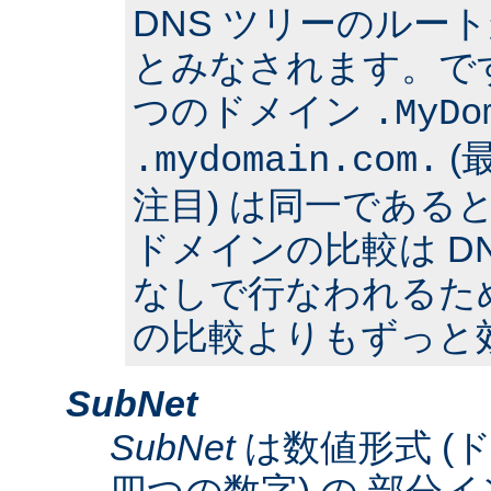
DNS ツリーのルー
とみなされます。で
つのドメイン
.MyDo
(
.mydomain.com.
注目) は同一である
ドメインの比較は D
なしで行なわれるた
の比較よりもずっと
SubNet
SubNet
は数値形式 (
四つの数字) の 部分