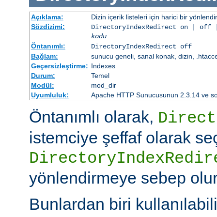
Açıklama:
Dizin içerik listeleri için harici bir yönlend
Sözdizimi:
DirectoryIndexRedirect on | off 
kodu
Öntanımlı:
DirectoryIndexRedirect off
Bağlam:
sunucu geneli, sanal konak, dizin, .htacc
Geçersizleştirme:
Indexes
Durum:
Temel
Modül:
mod_dir
Uyumluluk:
Apache HTTP Sunucusunun 2.3.14 ve sonr
Öntanımlı olarak,
Direct
istemciye şeffaf olarak se
DirectoryIndexRedir
yönlendirmeye sebep olur
Bunlardan biri kullanılabili