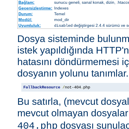
Bağlam:
sunucu geneli, sanal konak, dizin, .htacc
Geçersizleştirme:
Indexes
Durum:
Temel
Modül:
mod_dir
Uyumluluk:
değiştirgesi 2.4.4 sürümü ve so
disabled
Dosya sisteminde bulunma
istek yapıldığında HTTP'n
hatasını döndürmemesi iç
dosyanın yolunu tanımlar.
FallbackResource
/
not-404
.
php
Bu satırla, (mevcut dosya
mevcut olmayan dosyalar
dosyası sunulaca
404.php