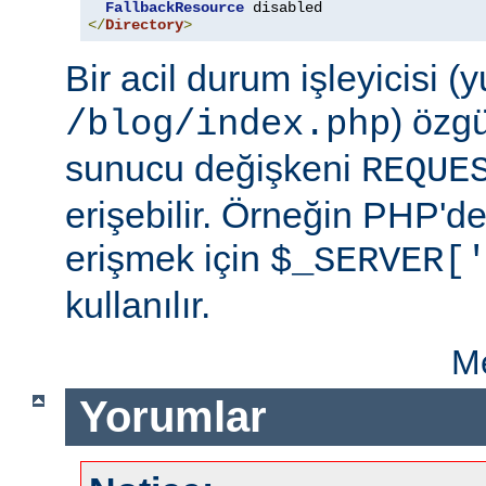
FallbackResource
</
Directory
>
Bir acil durum işleyicisi 
) özg
/blog/index.php
sunucu değişkeni
REQUE
erişebilir. Örneğin PHP'd
erişmek için
$_SERVER[
kullanılır.
Me
Yorumlar