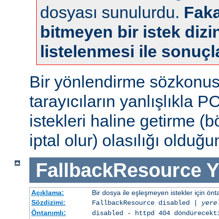
dosyası sunulurdu.
Faka
bitmeyen bir istek dizin
listelenmesi ile sonuçl
Bir yönlendirme sözkonu
tarayıcıların yanlışlıkla 
istekleri haline getirme (
iptal olur) olasılığı olduğ
FallbackResource
Y
Açıklama:
Bir dosya ile eşleşmeyen istekler için ön
Sözdizimi:
FallbackResource disabled |
yere
Öntanımlı:
disabled - httpd 404 döndürecekt