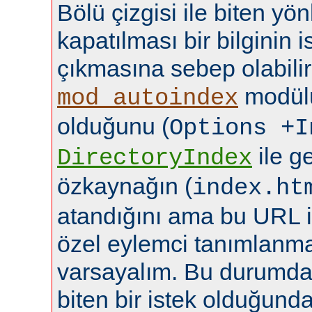
Bölü çizgisi ile biten yö
kapatılması bir bilginin
çıkmasına sebep olabilir
modülü
mod_autoindex
olduğunu (
Options +I
ile ge
DirectoryIndex
özkaynağın (
index.ht
atandığını ama bu URL i
özel eylemci tanımlanma
varsayalım. Bu durumda b
biten bir istek olduğund