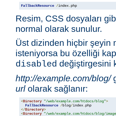
FallbackResource
/
index
.
php
Resim, CSS dosyaları gib
normal olarak sunulur.
Üst dizinden hiçbir şeyin
isteniyorsa bu özelliği ka
değiştirgesini 
disabled
http://example.com/blog/
g
url
olarak sağlanır:
<
Directory
"/web/example.com/htdocs/blog"
>
FallbackResource
/
blog
/
index
.
</
Directory
>
<
Directory
"/web/example.com/htdocs/blog/imag