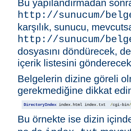
Bu yapılandırmadan sonra
http://sunucum/belg
karşılık, sunucu, mevcuts
http://sunucum/belg
dosyasını döndürecek, deği
içerik listesini gönderecekt
Belgelerin dizine göreli o
gerekmediğine dikkat edin
DirectoryIndex
 index
.
html index
.
txt  
/
cgi-bin
Bu örnekte ise dizin için