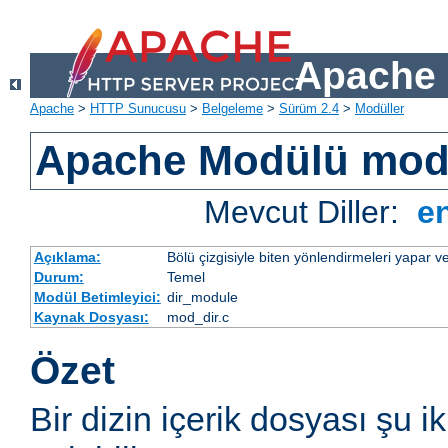
Apache 
Apache
>
HTTP Sunucusu
>
Belgeleme
>
Sürüm 2.4
>
Modüller
Apache Modülü mod
Mevcut Diller:
e
Açıklama:
Bölü çizgisiyle biten yönlendirmeleri yapar ve
Durum:
Temel
Modül Betimleyici:
dir_module
Kaynak Dosyası:
mod_dir.c
Özet
Bir dizin içerik dosyası şu i