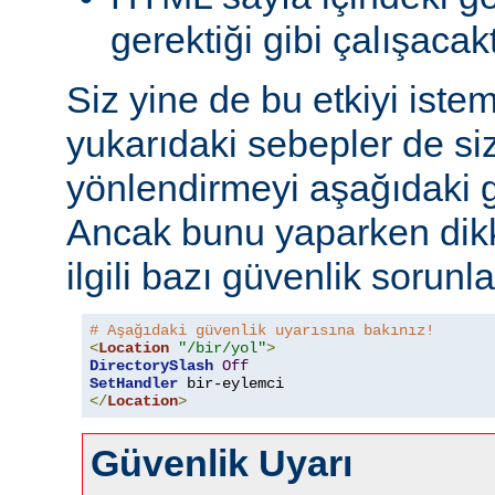
gerektiği gibi çalışacakt
Siz yine de bu etkiyi iste
yukarıdaki sebepler de si
yönlendirmeyi aşağıdaki gi
Ancak bunu yaparken dikk
ilgili bazı güvenlik sorunlar
# Aşağıdaki güvenlik uyarısına bakınız!
<
Location
"/bir/yol"
>
DirectorySlash
Off
SetHandler
 bir-eylemci
</
Location
>
Güvenlik Uyarı