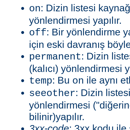
: Dizin listesi kayna
on
yönlendirmesi yapılır.
: Bir yönlendirme 
off
için eski davranış böyle
: Dizin lis
permanent
(kalıcı) yönlendirmesi ya
: Bu
ile aynı et
temp
on
: Dizin liste
seeother
yönlendirmesi ("diğerin
bilinir)yapılır.
3xx-code
: 3xx kodu ile