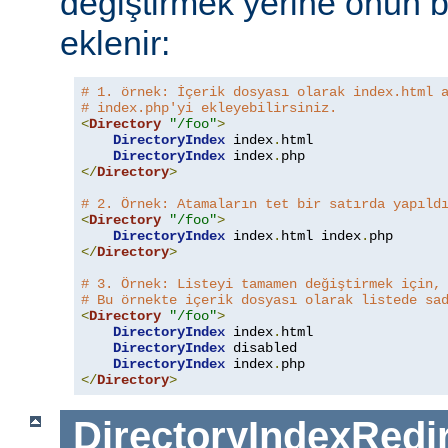
değiştirmek yerine onun b
eklenir:
# 1. örnek: İçerik dosyası olarak index.html 
# index.php'yi ekleyebilirsiniz.
<
Directory
"/foo"
>
DirectoryIndex
 index
.
html

DirectoryIndex
 index
.
</
Directory
>
# 2. Örnek: Atamaların tet bir satırda yapıld
<
Directory
"/foo"
>
DirectoryIndex
 index
.
html index
.
</
Directory
>
# 3. Örnek: Listeyi tamamen değiştirmek için,
# Bu örnekte içerik dosyası olarak listede sa
<
Directory
"/foo"
>
DirectoryIndex
 index
.
html

DirectoryIndex
 disabled

DirectoryIndex
 index
.
</
Directory
>
DirectoryIndexRedi