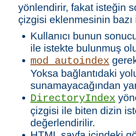
yönlendirir, fakat isteğin 
çizgisi eklenmesinin bazı i
Kullanıcı bunun sonuc
ile istekte bulunmuş olu
gerekt
mod_autoindex
Yoksa bağlantıdaki yol
sunamayacağından yanlı
yöne
DirectoryIndex
çizgisi ile biten dizin ist
değerlendirilir.
HTML sayfa içindeki gö