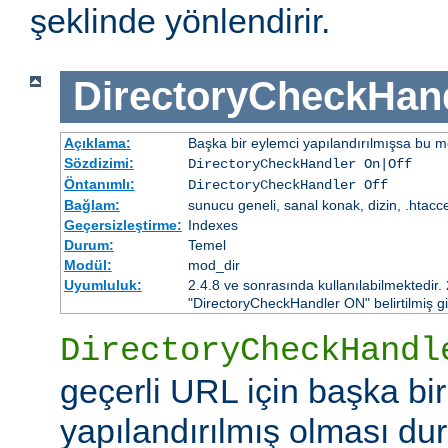
şeklinde yönlendirir.
DirectoryCheckHan
Açıklama:
Başka bir eylemci yapılandırılmışsa bu mo
Sözdizimi:
DirectoryCheckHandler On|Off
Öntanımlı:
DirectoryCheckHandler Off
Bağlam:
sunucu geneli, sanal konak, dizin, .htacc
Geçersizleştirme:
Indexes
Durum:
Temel
Modül:
mod_dir
Uyumluluk:
2.4.8 ve sonrasında kullanılabilmektedir.
"DirectoryCheckHandler ON" belirtilmiş gi
DirectoryCheckHandl
geçerli URL için başka bi
yapılandırılmış olması d