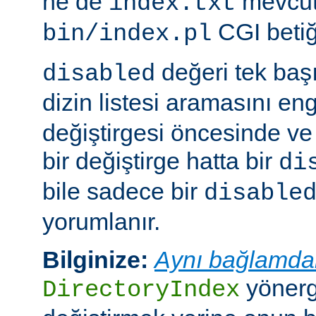
ne de
mevcut
index.txt
CGI betiği
bin/index.pl
değeri tek ba
disabled
dizin listesi aramasını eng
değiştirgesi öncesinde v
bir değiştirge hatta bir
di
bile sadece bir
disable
yorumlanır.
Bilginize:
Aynı bağlamda
yönerge
DirectoryIndex