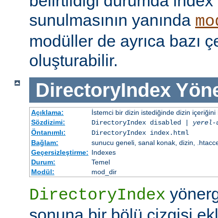
belirtildiği durumda index
sunulmasının yanında
mo
modüller de ayrıca bazı çe
oluşturabilir.
DirectoryIndex
Yöne
Açıklama:
İstemci bir dizin istediğinde dizin içeriğini l
Sözdizimi:
DirectoryIndex disabled |
yerel-
Öntanımlı:
DirectoryIndex index.html
Bağlam:
sunucu geneli, sanal konak, dizin, .htacc
Geçersizleştirme:
Indexes
Durum:
Temel
Modül:
mod_dir
yönerge
DirectoryIndex
sonuna bir bölü çizgisi ek