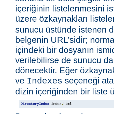
içeriğinin listelenmesini 
üzere özkaynakları listele
sunucu üstünde istenen di
belgenin URL’sidir; normal
içindeki bir dosyanın ismid
verilebilirse de sunucu d
dönecektir. Eğer özkaynak
ve
seçeneği at
Indexes
dizin içeriğinden bir liste 
DirectoryIndex
 index
.
html