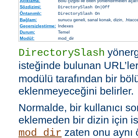
Açıklama:
Bölü çizgisi ile biten yönlendirmeleri açar
Sözdizimi:
DirectorySlash On|Off
Öntanımlı:
DirectorySlash On
Bağlam:
sunucu geneli, sanal konak, dizin, .htacc
Geçersizleştirme:
Indexes
Durum:
Temel
Modül:
mod_dir
yönerge
DirectorySlash
isteğinde bulunan URL’le
modülü tarafından bir bölü
eklenmeyeceğini belirler.
Normalde, bir kullanıcı son
eklemeden bir dizin için i
zaten onu aynı
mod_dir